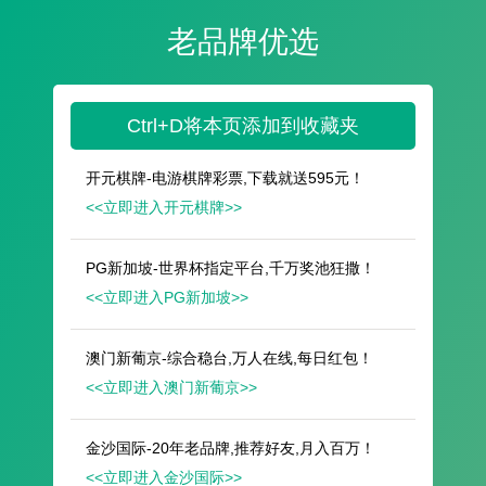
遥想公瑾当年，小乔初嫁了，雄姿英发。
羽扇纶巾，谈笑间，樯橹灰飞烟灭。
故国神游，多情应笑我，早生华发。
人生如梦，一尊还酹江月。